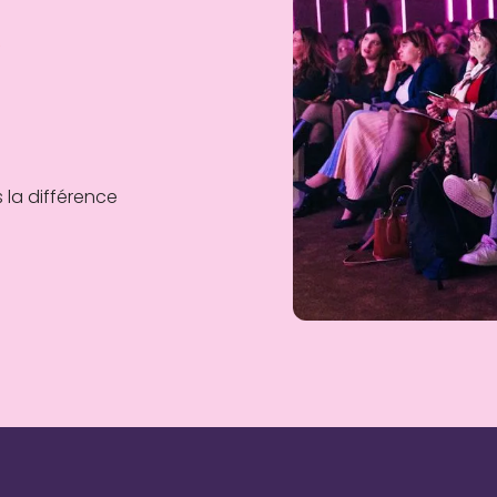
e
 la différence