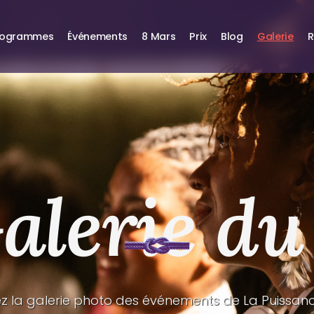
rogrammes
Événements
8 Mars
Prix
Blog
Galerie
R
alerie du
 la galerie photo des événements de La Puissance