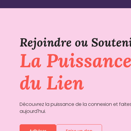
bénévoles
Settle
midi
Mati
littér
Mars,
2023
2024
8 Mar
8
2023 
Mars
Salle
2024 -
Wagr
Grand
Rex
Rejoindre ou Souten
La Puissanc
du Lien
Découvrez la puissance de la connexion et faites
aujourd'hui.
Adhérer
Faire un don