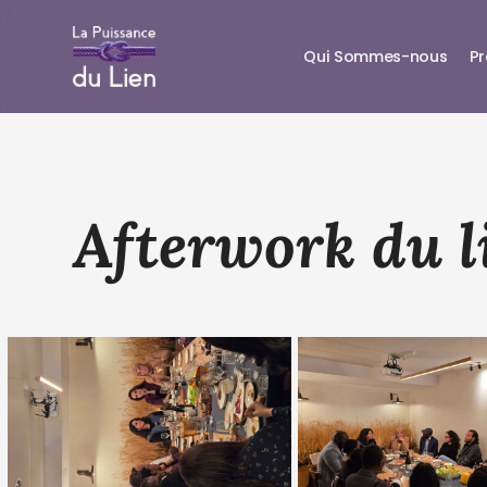
Qui Sommes-nous
P
Afterwork du l