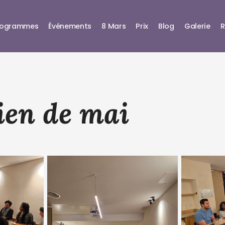
rogrammes
Événements
8 Mars
Prix
Blog
Galerie
R
ien de mai