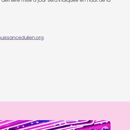
 dernière mise à jour sera indiquée en haut de la
uissancedulien.org
.