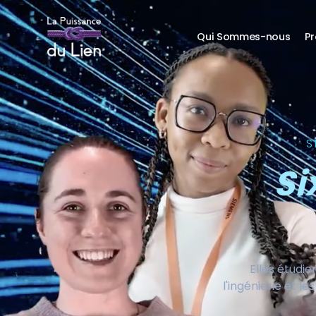
Qui Sommes-nous
P
S
Si
Elles étudie
l'ingénierie et 