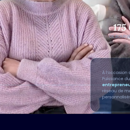
175
DE BOURSE
À l’occasion
Puissance du
entrepreneu
réseau de me
personnalisés