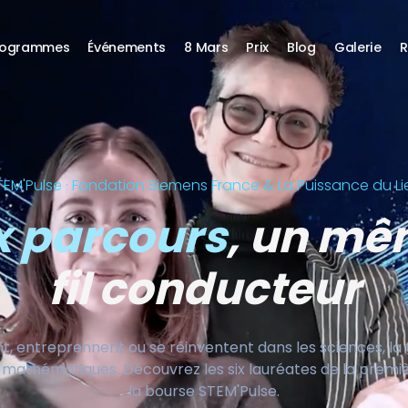
rogrammes
Événements
8 Mars
Prix
Blog
Galerie
R
TEM'Pulse · Fondation Siemens France & La Puissance du Li
x parcours
, un m
fil conducteur
nt, entreprennent ou se réinventent dans les sciences, la
les mathématiques. Découvrez les six lauréates de la prem
la bourse STEM'Pulse.