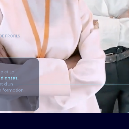
DE PROFILS
e et La
udiantes,
nt d’un
de formation