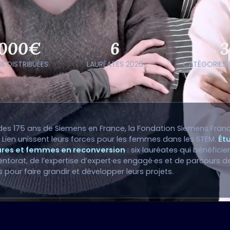
 000€
6
3
S DISTRIBUÉES
LAURÉATES 2026
CATÉGORIES 
 des 175 ans de Siemens en France, la Fondation Siemens Franc
 Lien unissent leurs forces pour les femmes dans les STEM.
Ét
res et femmes en reconversion
: six lauréates qui bénéficie
ntorat, de l’expertise d’expert·es engagé·es et de parcours 
 pour faire grandir et développer leurs projets.