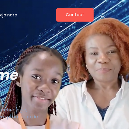
Contact
ejoindre
en
ême
 technologie,
ière promotion de