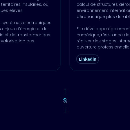
rritoires insulaires, où
calcul de structures aéro
ques élevés.
environnement internatio
aéronautique plus durabl
en systèmes électroniques
s enjeux d’énergie et de
Elle développe égalemen
ain et de transformer des
numérique, résistance des
 valorisation des
réaliser des stages inter
ouverture professionnelle
Linkedin