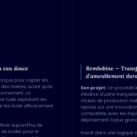
n eau douce
Rembobine — Transfo
d’ameublement dura
conçue pour capter les
es rivières, avant qu’ils
Son projet :
Un procédé i
ironnement. La
initiative d’usine françai
 huile, exploitant les
chutes de production text
 les isoler efficacement
repose sur une innovation
compatible avec les équip
déploiement à plus grand
ficie aujourd’hui de
e la Mer, pour le
Inscrit dans une logique 