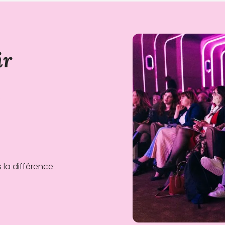
ir
e
 la différence