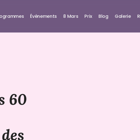
rogrammes
Événements
8 Mars
Prix
Blog
Galerie
R
s 60
 des