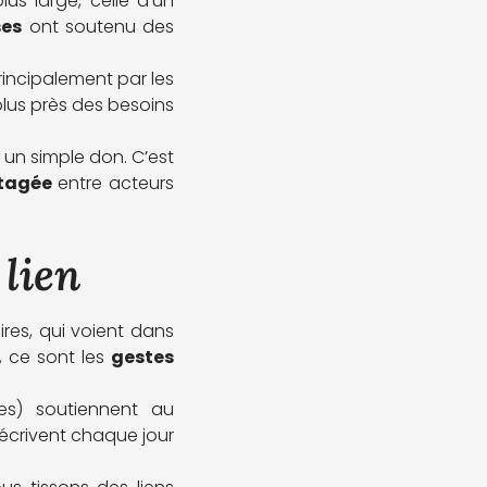
us large, celle d’un
ses
ont soutenu des
rincipalement par les
lus près des besoins
un simple don. C’est
rtagée
entre acteurs
 lien
res, qui voient dans
 ce sont les
gestes
ises) soutiennent au
 écrivent chaque jour