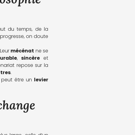
faut du temps, de la
 progresse, on doute
 Leur
mécénat
ne se
durable
,
sincère
et
ariat repose sur la
utres
.
peut être un
levier
change