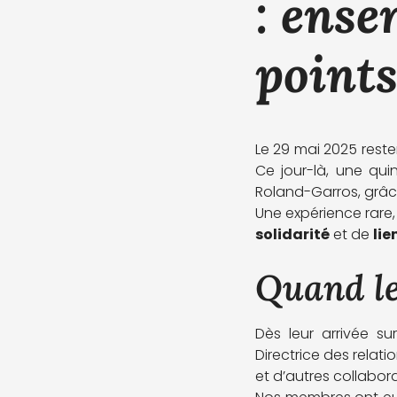
: ense
point
Le 29 mai 2025 rest
Ce jour-là, une qui
Roland-Garros, grâc
Une expérience rare,
solidarité
et de
li
Quand le
Dès leur arrivée su
Directrice des relati
et d’autres collabor