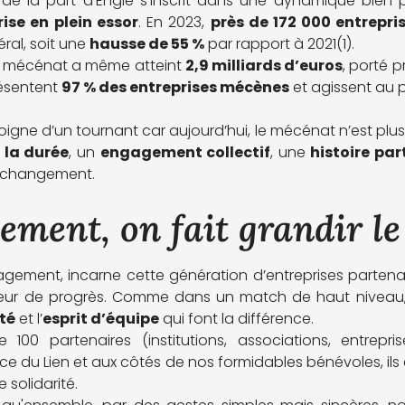
e la part d’Engie s’inscrit dans une dynamique bien pl
ise en plein essor
. En 2023,
près de 172 000 entrepri
éral, soit une
hausse de 55 %
par rapport à 2021(1).
u mécénat a même atteint
2,9 milliards d’euros
, porté p
résentent
97 % des entreprises mécènes
et agissent au p
ne d’un tournant car aujourd’hui, le mécénat n’est plus 
 la durée
, un
engagement collectif
, une
histoire pa
u changement.
ement, on fait grandir le
agement, incarne cette génération d’entreprises partenai
oteur de progrès. Comme dans un match de haut niveau,
té
et l’
esprit d’équipe
qui font la différence.
e 100 partenaires (institutions, associations, entrepr
ce du Lien et aux côtés de nos formidables bénévoles, ils
e solidarité.