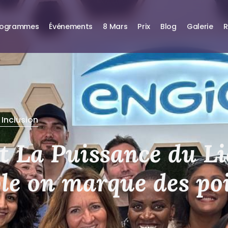
rogrammes
Événements
8 Mars
Prix
Blog
Galerie
R
 Inclusion
t La Puissance du Li
le on marque des po