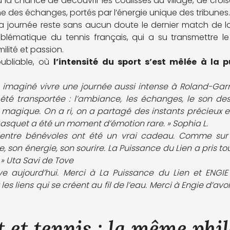
a chance de découvrir les coulisses du village, de crois
me des échanges, portés par l’énergie unique des tribunes.
a journée reste sans aucun doute le dernier match de la
lématique du tennis français, qui a su transmettre le 
lité et passion.
ubliable, où
l’intensité du sport s’est mêlée à la 
s imaginé vivre une journée aussi intense à Roland-Gar
i été transportée : l’ambiance, les échanges, le son des
t magique. On a ri, on a partagé des instants précieux e
squet a été un moment d’émotion rare. » Sophia L.
s entre bénévoles ont été un vrai cadeau. Comme sur
 son énergie, son sourire. La Puissance du Lien a pris t
 Uta Savi de Tove
êve aujourd’hui. Merci à La Puissance du Lien et ENGI
s liens qui se créent au fil de l’eau. Merci à Engie d’avo
 et tennis : la même phi