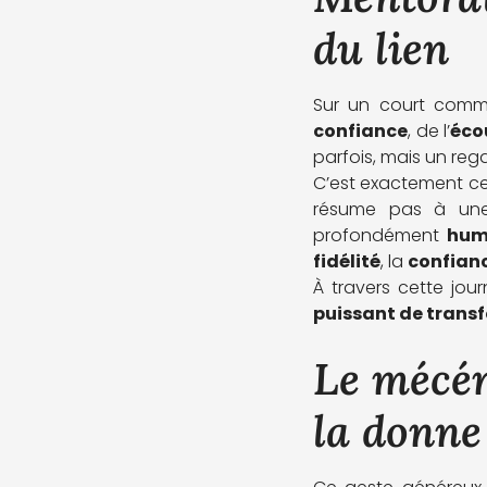
du lien
Sur un court com
confiance
, de l’
éco
parfois, mais un rega
C’est exactement cet
résume pas à une 
profondément
hum
fidélité
, la
confian
À travers cette jou
puissant de trans
Le mécén
la donne