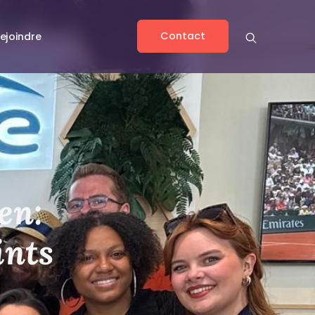
Contact
ejoindre
en:
ints