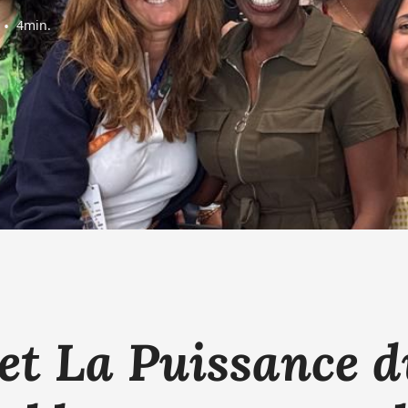
•
4
min.
et La Puissance d