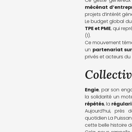
Ce geste généreux d
mécénat d’entrepr
projets d’intérêt gén
Le budget global d
TPE et PME
, qui rep
(1).
Ce mouvement témoig
un
partenariat sur
privés et acteurs d
Collectiv
Engie
, par son eng
la solidarité un m
répétés
, la
régulari
Aujourd’hui, près d
quotidien La Puissan
cette belle histoire d