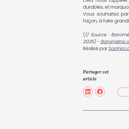
Cela nous rappelle 
durables, et marquo
Vous souhaitez part
façon, à faire grandi
(
1) Source : Baromè
2025) -
Baromètre du
Réalisé par
Sophia L
Partager cet
article