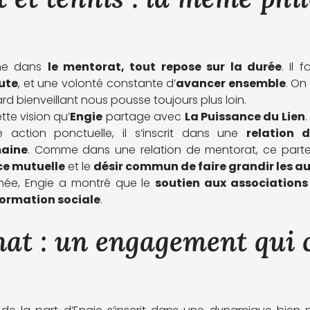
me dans
le mentorat, tout repose sur la durée
. Il 
ute
, et une volonté constante d’
avancer ensemble
. On
rd bienveillant nous pousse toujours plus loin.
te vision qu’
Engie
partage avec
La Puissance du Lien
.
action ponctuelle, il s’inscrit dans une
relation 
aine
. Comme dans une relation de mentorat, ce parten
ce mutuelle
et le
désir commun de faire grandir les a
rnée, Engie a montré que le
soutien aux associations
formation sociale
.
at : un engagement qui 