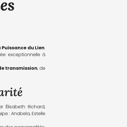
es
a Puissance du Lien
.
née exceptionnelle à
de transmission
, de
arité
r Élisabeth Richard,
ipe : Anabela, Estelle