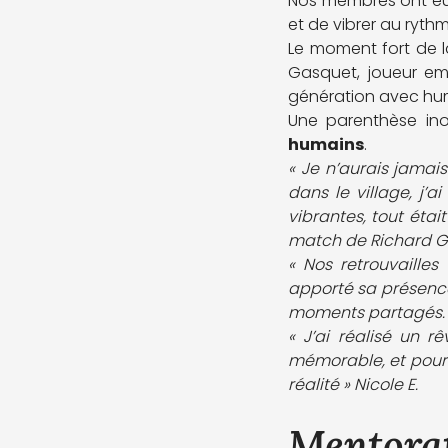
Nos membres ont eu l
et de vibrer au ryth
Le moment fort de l
Gasquet, joueur emb
génération avec humi
Une parenthèse ino
humains
.
« Je n’aurais jamai
dans le village, j’a
vibrantes, tout étai
match de Richard Ga
« Nos retrouvaille
apporté sa présence,
moments partagés. »
« J’ai réalisé un r
mémorable, et pour le
réalité » Nicole E.
Mentorat