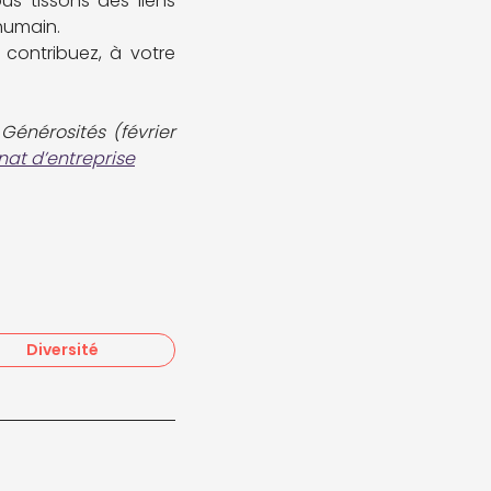
us tissons des liens
humain.
 contribuez, à votre
énérosités (février
nat d’entreprise
Diversité