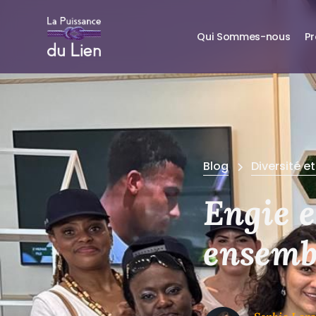
Qui Sommes-nous
P
Blog
Diversité et
Engie e
ensemb