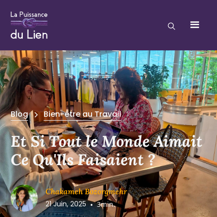
Blog
Bien-être au Travail
Et Si Tout le Monde Aimait
Ce Qu'Ils Faisaient ?
Chakameh Bozorgmehr
21 Juin, 2025
•
3
min.