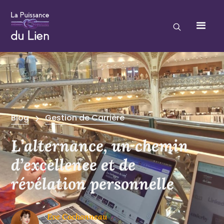
Blog
Gestion de Carrière
L’alternance, un chemin
d’excellence et de
révélation personnelle
Eve Cochonneau