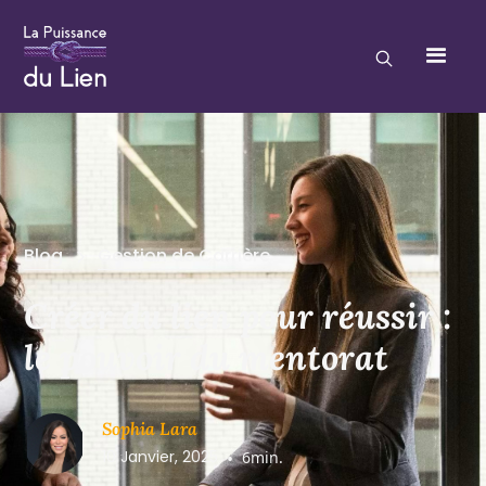
Blog
Gestion de Carrière
Créer du lien pour réussir :
le pouvoir du mentorat
Sophia Lara
10 Janvier, 2025
•
6
min.